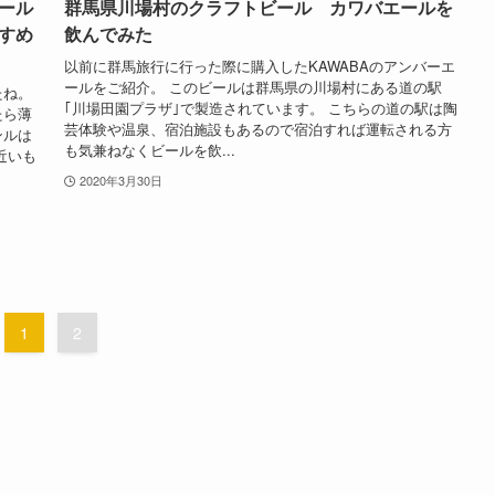
ール
群馬県川場村のクラフトビール カワバエールを
すめ
飲んでみた
以前に群馬旅行に行った際に購入したKAWABAのアンバーエ
ールをご紹介。 このビールは群馬県の川場村にある道の駅
たね。
｢川場田園プラザ｣で製造されています。 こちらの道の駅は陶
たら薄
芸体験や温泉、宿泊施設もあるので宿泊すれば運転される方
ンルは
も気兼ねなくビールを飲...
近いも
2020年3月30日
1
2