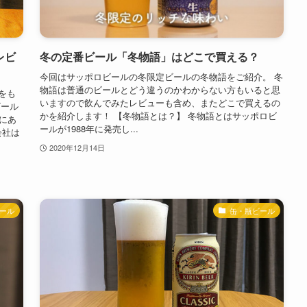
レビ
冬の定番ビール「冬物語」はどこで買える？
今回はサッポロビールの冬限定ビールの冬物語をご紹介。 冬
物語は普通のビールとどう違うのかわからない方もいると思
をも
いますので飲んでみたレビューも含め、またどこで買えるの
ビール
かを紹介します！ 【冬物語とは？】 冬物語とはサッポロビ
にあ
ールが1988年に発売し...
会社は
2020年12月14日
ール
缶・瓶ビール