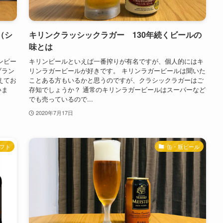
（シ
キリンクラッシックラガー 130年続くビールの
味とは
ンビー
キリンビールといえば一番搾りが有名ですが、個人的にはキ
ブラン
リンラガービールが好きです。 キリンラガービールは聞いた
えてお
ことある方もいるかと思うのですが、クラシックラガーはご
いま
存知でしょうか？ 通常のキリンラガービールはスーパーなど
でも売っているので...
2020年7月17日
フト
缶・瓶ビール