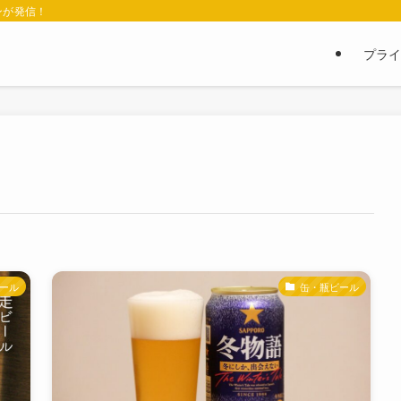
ンが発信！
プライ
ール
缶・瓶ビール